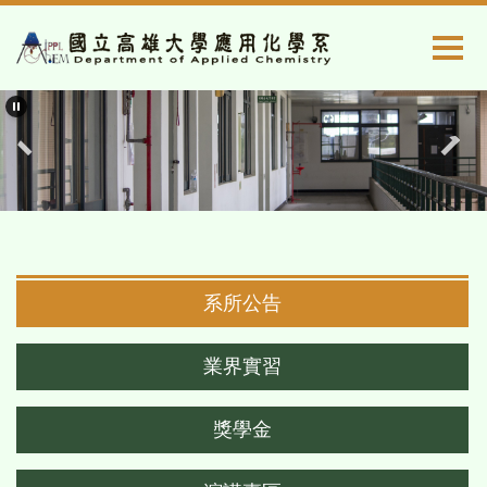
跳
到
主
要
內
容
區
系所公告
業界實習
獎學金