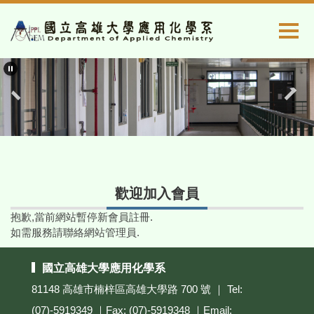
跳
到
主
要
內
容
區
歡迎加入會員
抱歉,當前網站暫停新會員註冊.
如需服務請聯絡網站管理員.
國立高雄大學應用化學系
81148 高雄市楠梓區高雄大學路 700 號 ｜ Tel:
(07)-5919349 ｜Fax: (07)-5919348 ｜Email: