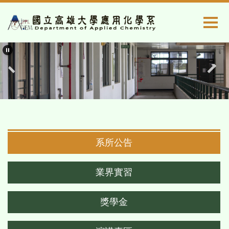
跳
到
主
要
內
容
區
系所公告
業界實習
獎學金