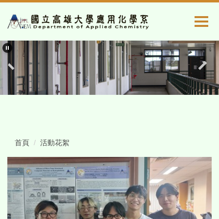
跳
到
主
要
內
容
區
首頁
活動花絮