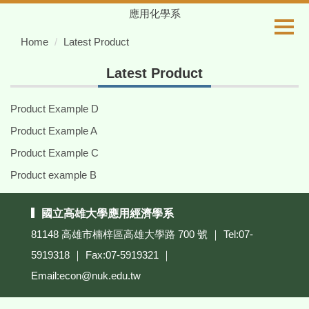
Jump
應用化學系
to
Home
Latest Product
the
main
Latest Product
content
block
Product Example D
Product Example A
Product Example C
Product example B
國立高雄大學應用經濟學系
81148 高雄市楠梓區高雄大學路 700 號 ｜ Tel:07-
5919318 ｜ Fax:07-5919321 ｜
Email:econ@nuk.edu.tw